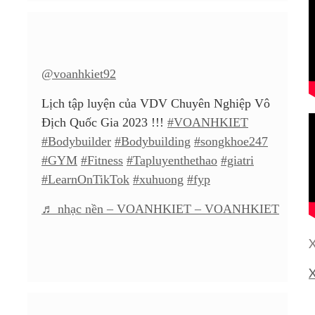
@voanhkiet92
Lịch tập luyện của VDV Chuyên Nghiệp Vô
Địch Quốc Gia 2023 !!!
#VOANHKIET
#Bodybuilder
#Bodybuilding
#songkhoe247
#GYM
#Fitness
#Tapluyenthethao
#giatri
#LearnOnTikTok
#xuhuong
#fyp
♬ nhạc nền – VOANHKIET – VOANHKIET
X
X